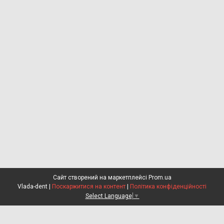
Сайт створений на маркетплейсі
Prom.ua
Vlada-dent |
Поскаржитися на контент
|
Політика конфіденційності
Select Language
▼