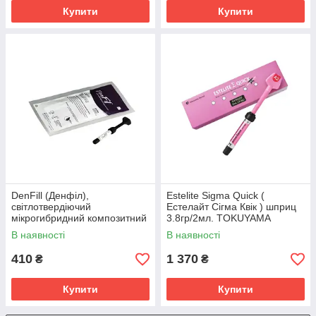
Купити
Купити
DenFill (Денфіл),
Estelite Sigma Quick (
світлотвердіючий
Естелайт Сігма Квік ) шприц
мікрогибридний композитний
3.8гр/2мл. TOKUYAMA
матеріал
DENTAL
В наявності
В наявності
410
1 370
₴
₴
Купити
Купити