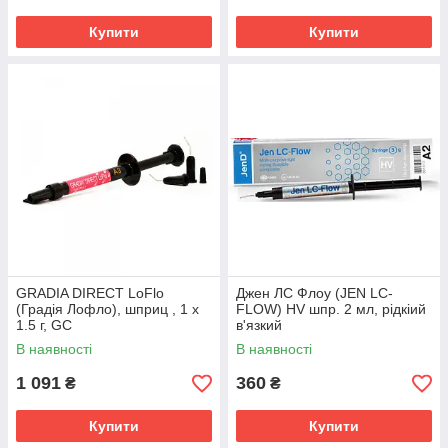
Купити
Купити
GRADIA DIRECT LoFlo
Джен ЛС Флоу (JEN LC-
(Градія Лофло), шприц , 1 x
FLOW) HV шпр. 2 мл, рідкіий
1.5 г, GC
в'язкий
В наявності
В наявності
1 091
360
₴
₴
Купити
Купити