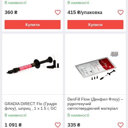
В наявності
В наявності
360
415
₴
₴/упаковка
Купити
Купити
DenFill Flow (Денфил Флоу) –
GRADIA DIRECT Flo (Градія
рідкотекучий
флоу), шприц , 1 x 1.5 г, GC
світлотвердіючий матеріал
В наявності
В наявності
1 091
335
₴
₴