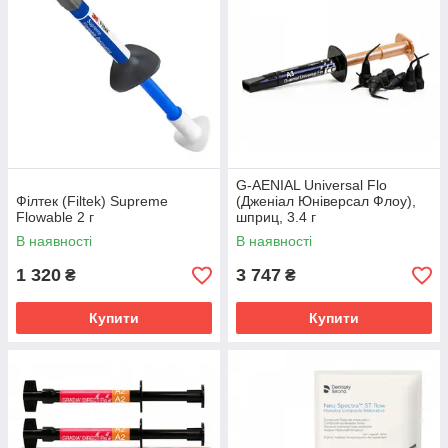
G-AENIAL Universal Flo
Філтек (Filtek) Supreme
(Дженіал Юніверсал Флоу),
Flowable 2 г
шприц, 3.4 г
В наявності
В наявності
1 320
3 747
₴
₴
Купити
Купити