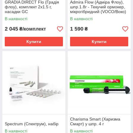
GRADIA DIRECT Flo (Градія
Admira Flow (Адміра Флоу),
флоу), комплект 2x1.5 г,
шпр.1.8г - Текучий ормокер,
насадки GC
мікрогібридний (VOCO/Воко)
В наявності
В наявності
2 045
1 590
₴/комплект
₴
Купити
Купити
Charisma Smart (Харизма
Spectrum (Спектрум), набір
Смарт) у шпр. 4 г
В наявності
В наявності