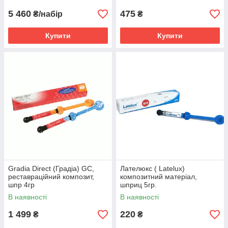
5 460
475
₴/набір
₴
Купити
Купити
Gradia Direct (Градіа) GC,
Лателюкс ( Latelux)
реставраційний композит,
композитний матеріал,
шпр 4гр
шприц 5гр.
В наявності
В наявності
1 499
220
₴
₴