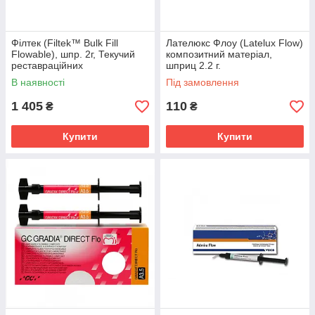
Філтек (Filtek™ Bulk Fill
Лателюкс Флоу (Latelux Flow)
Flowable), шпр. 2г, Текучий
композитний матеріал,
реставраційних
шприц 2.2 г.
рентгеноконтрастний
В наявності
Під замовлення
композит
1 405
110
₴
₴
Купити
Купити