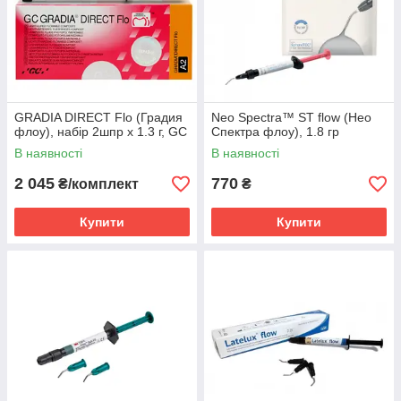
GRADIA DIRECT Flo (Градия
Neo Spectra™ ST flow (Нео
флоу), набір 2шпр x 1.3 г, GC
Спектра флоу), 1.8 гр
В наявності
В наявності
2 045
770
₴/комплект
₴
Купити
Купити