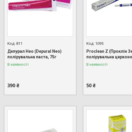
811
1095
Депурал Нео (Depural Neo)
Proclean Z (Проклін З
полірувальна паста, 75г
полірувальна циркон
В наявності
В наявності
390 ₴
50 ₴