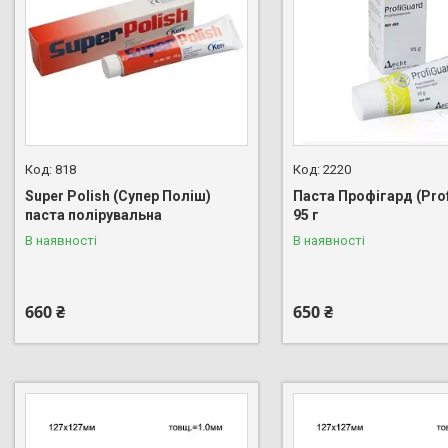
818
2220
Super Polish (Супер Поліш)
Паста Профігард (Prof
паста полірувальна
95 г
В наявності
В наявності
660 ₴
650 ₴