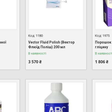
1180
1975
чної
Vector Fluid Polish (Вектор
Порошок C
Флюїд Поліш) 200 мл
гліцину
В наявності
В наявност
3 570 ₴
1 806 ₴