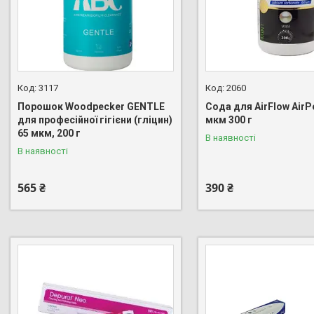
3117
2060
Порошок Woodpecker GENTLE
Сода для AirFlow AirPe
для професійної гігієни (гліцин)
мкм 300 г
65 мкм, 200 г
В наявності
В наявності
565 ₴
390 ₴