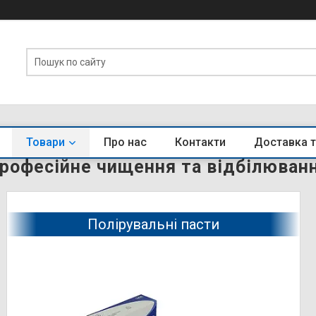
Товари
Про нас
Контакти
Доставка т
рофесійне чищення та відбілюван
Полірувальні пасти