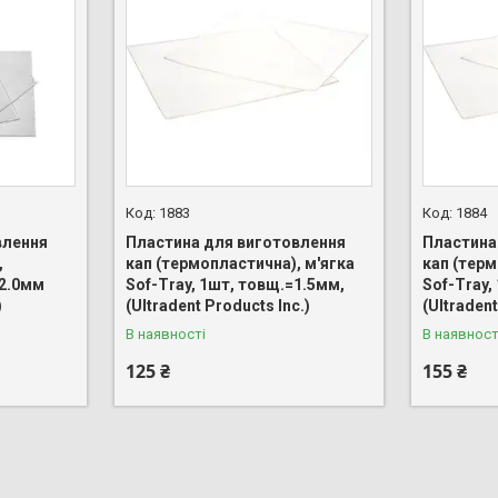
1883
1884
влення
Пластина для виготовлення
Пластина
,
кап (термопластична), м'ягка
кап (терм
=2.0мм
Sof-Tray, 1шт, товщ.=1.5мм,
Sof-Tray,
)
(Ultradent Products Inc.)
(Ultradent
В наявності
В наявност
125 ₴
155 ₴