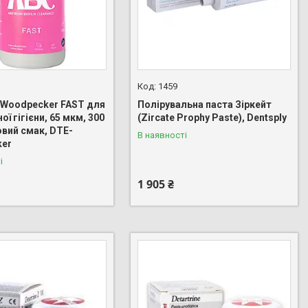
1459
Woodpecker FAST для
Полірувальна паста Зіркейт
ої гігієни, 65 мкм, 300
(Zircate Prophy Paste), Dentsply
овий смак, DTE-
В наявності
ker
і
1 905 ₴