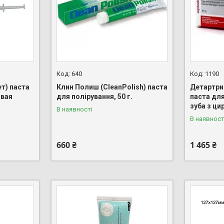
640
1190
ет) паста
Клин Полиш (CleanPolish) паста
Детартрин
овая
для полірування, 50 г.
паста для
зуба з ци
В наявності
В наявност
660 ₴
1 465 ₴