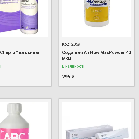
2059
linpro™ на основі
Сода для AirFlow MaxPowder 40
мкм
і
В наявності
295 ₴