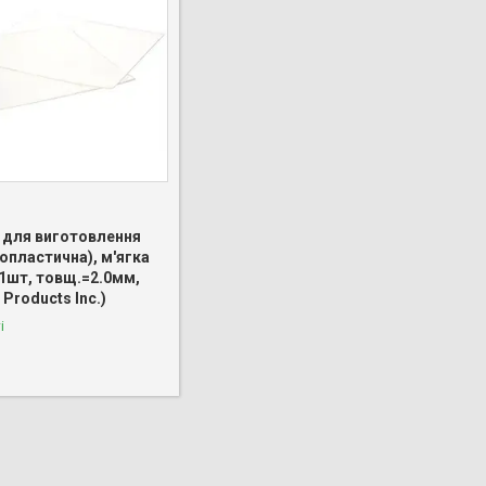
 для виготовлення
опластична), м'ягка
 1шт, товщ.=2.0мм,
 Products Inc.)
і