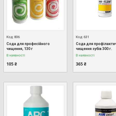
836
631
Сода для професійного
Сода для профілакти
чищення, 130 г
чищення зубів 300 г.
В наявності
В наявності
105 ₴
365 ₴