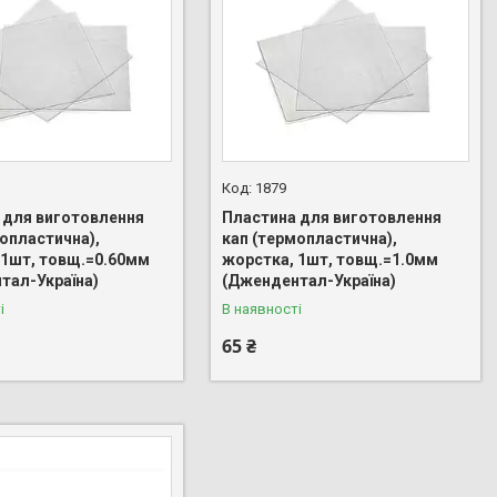
1879
 для виготовлення
Пластина для виготовлення
мопластична),
кап (термопластична),
 1шт, товщ.=0.60мм
жорстка, 1шт, товщ.=1.0мм
тал-Україна)
(Джендентал-Україна)
і
В наявності
65 ₴