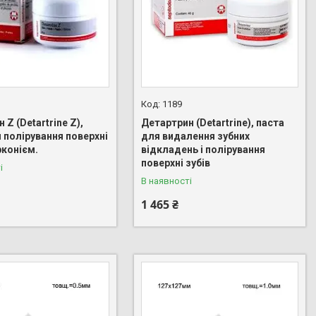
1189
 Z (Detartrine Z),
Детартрин (Detartrine), паста
 полірування поверхні
для видалення зубних
рконієм.
відкладень і полірування
поверхні зубів
і
В наявності
1 465 ₴