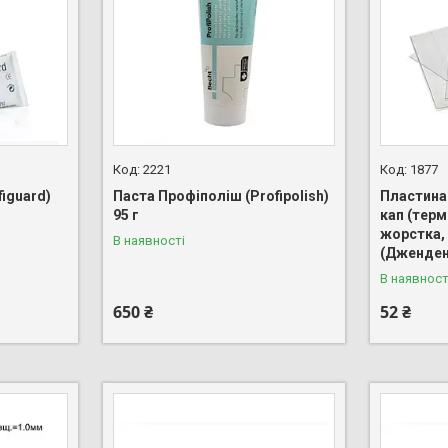
2221
1877
iguard)
Паста Профіполіш (Profipolish)
Пластина
95 г
кап (тер
жорстка,
В наявності
(Дженден
В наявност
650 ₴
52 ₴