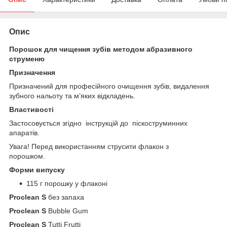
Опис
Порошок для чищення зубів методом абразивного
струменю
Призначення
Призначений для професійного очищення зубів, видалення
зубного нальоту та м’яких відкладень.
Властивості
Застосовується згідно інструкцій до піскоструминних
апаратів.
Увага! Перед використанням струсити флакон з
порошком.
Форми випуску
115 г порошку у флаконі
Proclean S
без запаха
Proclean S
Bubble Gum
Proclean S
Tutti Frutti