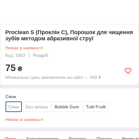
Proclean S (Проклін С), Порошок для чищення
зубів методом абразивної струї
Немає в наявності
Код: 1063
Роздріб
75
₴
Мінімальна сума замовлення на сайті — 300 ₴
Смак
Смак
Без запаху
Bubble Gum
Tutti Frutti
Немає в наявності
Опис
Характеристики
Доставка
Оплата
Умови п