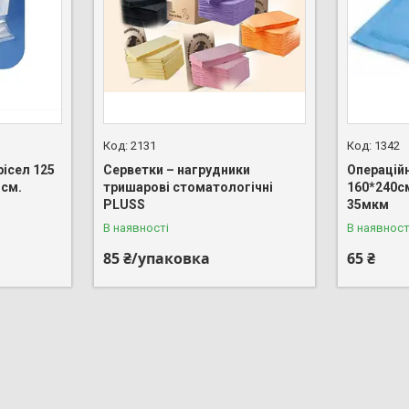
2131
1342
рісел 125
Серветки – нагрудники
Операцій
 см.
тришарові стоматологічні
160*240с
PLUSS
35мкм
В наявності
В наявност
85 ₴/упаковка
65 ₴