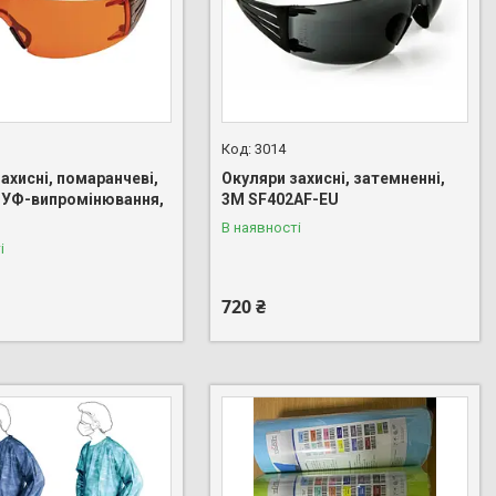
3014
ахисні, помаранчеві,
Окуляри захисні, затемненні,
д УФ-випромінювання,
3М SF402AF-EU
В наявності
і
720 ₴