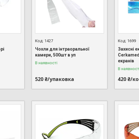
1427
1699
рі
Чохли для інтраоральної
Захисні е
камери, 500шт в уп
Cerkamed 
екранів
В наявності
В наявност
520 ₴/упаковка
420 ₴/к