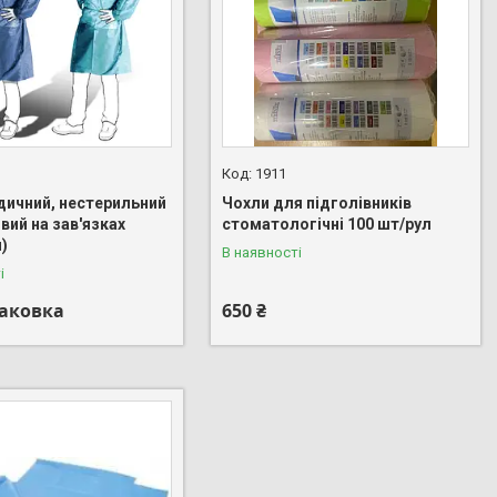
1911
дичний, нестерильний
Чохли для підголівників
вий на зав'язках
стоматологічні 100 шт/рул
п)
В наявності
і
паковка
650 ₴