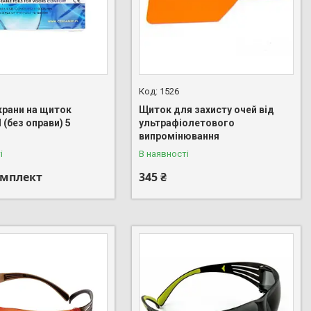
1526
крани на щиток
Щиток для захисту очей від
(без оправи) 5
ультрафіолетового
випромінювання
і
В наявності
омплект
345 ₴