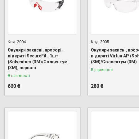
2004
2005
Окуляри захисні, прозорі,
Окуляри захисні, проз
відкриті SecureFit , 1шт
відкриті Virtua AP (So
(Solventum (3M)/Солвентум
(3M)/Солвентум (3М)
(3М), червоні
В наявності
В наявності
660 ₴
280 ₴