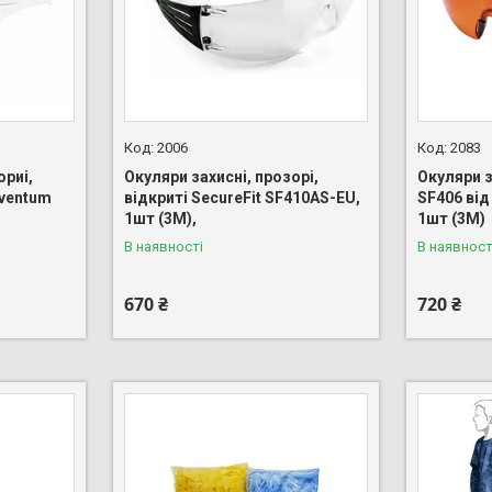
2006
2083
ориі,
Окуляри захисні, прозорі,
Окуляри з
lventum
відкриті SecureFit SF410AS-EU,
SF406 ві
1шт (3М),
1шт (3M)
В наявності
В наявност
670 ₴
720 ₴