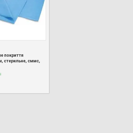
не покриття
м, стерильне, сммс,
і