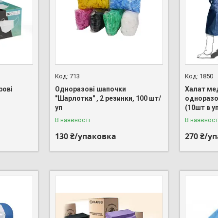
713
1850
рові
Одноразові шапочки
Халат ме
"Шарлотка" , 2 резинки, 100 шт/
одноразо
уп
(10шт в у
В наявності
В наявност
130 ₴/упаковка
270 ₴/у