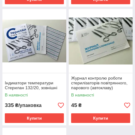
Журнал контролю роботи
Індикатори температури
стерилізаторів повітрянного,
Стерилан 132/20, зовнішні
парового (автоклаву)
В наявності
В наявності
335
45
₴/упаковка
₴
Купити
Купити