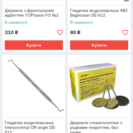
Дзеркало з фронтальним
Гладилка моделювальна AB2
відбиттям TOPvision FS №2
Baghosian DE-612
В наявності
В наявності
310
80
₴
₴
Купити
Купити
Гладилка моделювальна
Дзеркало стоматологічне з
Interproximal Off-angle DE-
родієвим покриттям, без
613
ручки