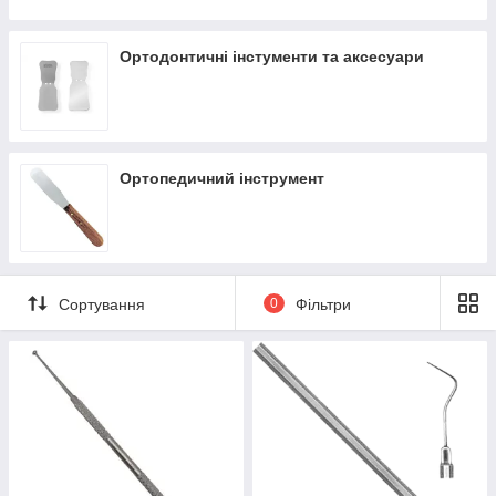
Ложки кюретажні
леза, скальпель, ручка для скальпеля
Ортодонтичні інстументи та аксесуари
Шовний матеріал
Пінцети, шприці карпульні
Ортопедичний інструмент
Сортування
0
Фільтри