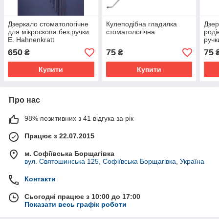
Дзеркало стоматологічне
Кулеподібна гладилка
Дзер
для мікроскопа без ручки
стоматологічна
роді
E. Hahnenkratt
ручк
650
75
75
₴
₴
Купити
Купити
Про нас
98% позитивних з 41 відгука за рік
Працює з 22.07.2015
м. Софіївська Борщагівка
вул. Святошинська 125, Софіївська Борщагівка, Україна
Контакти
Сьогодні працює з 10:00 до 17:00
Показати весь графік роботи