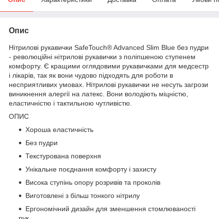
Опис
Нітрилові рукавички SafeTouch® Advanced Slim Blue без пудри
- революційні нітрилові рукавички з поліпшеною ступенем
комфорту. Є кращими оглядовими рукавичками для медсестр
і лікарів, так як вони чудово підходять для роботи в
несприятливих умовах. Нітрилові рукавички не несуть загрози
виникнення алергії на латекс. Вони володіють міцністю,
еластичністю і тактильною чутливістю.
ОПИС
Хороша еластичність
Без пудри
Текстурована поверхня
Унікальне поєднання комфорту і захисту
Висока ступінь опору розривів та проколів
Виготовлені з більш тонкого нітрилу
Ергономічний дизайн для зменшення стомлюваності
рук