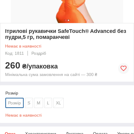
Ітрилові рукавички SafeTouch® Advanced без
пудри,5 гр, помаранчеві
Немає в наявності
Код: 1811
Роздріб
260
₴/упаковка
Мінімальна сума замовлення на сайті — 300 ₴
Розмір
Розмір
S
M
L
XL
Немає в наявності
Опис
Характеристики
Доставка
Оплата
Умови п