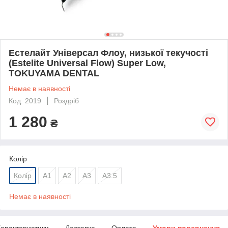
Естелайт Універсал Флоу, низької текучості
(Estelite Universal Flow) Super Low,
TOKUYAMA DENTAL
Немає в наявності
Код: 2019
Роздріб
1 280
₴
Колір
Колір
А1
А2
А3
А3.5
Немає в наявності
арактеристики
Доставка
Оплата
Умови повернення