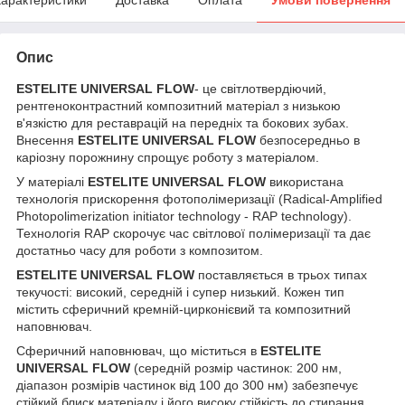
Опис
ESTELITE UNIVERSAL FLOW
- це світлотвердіючий,
рентгеноконтрастний композитний матеріал з низькою
в'язкістю для реставрацій на передніх та бокових зубах.
Внесення
ESTELITE UNIVERSAL FLOW
безпосередньо в
каріозну порожнину спрощує роботу з матеріалом.
У матеріалі
ESTELITE UNIVERSAL FLOW
використана
технологія прискорення фотополімеризації (Radical-Amplified
Photopolimerization initiator technology - RAP technology).
Технологія RAP скорочує час світлової полімеризації та дає
достатньо часу для роботи з композитом.
ESTELITE UNIVERSAL FLOW
поставляється в трьох типах
текучості: високий, середній і супер низький. Кожен тип
містить сферичний кремній-цирконієвий та композитний
наповнювач.
Сферичний наповнювач, що міститься в
ESTELITE
UNIVERSAL FLOW
(середній розмір частинок: 200 нм,
діапазон розмірів частинок від 100 до 300 нм) забезпечує
стійкий блиск матеріалу і його високу стійкість до стирання.