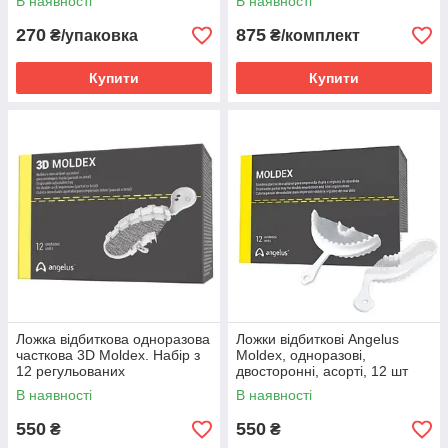
В наявності
В наявності
270
875
₴/упаковка
₴/комплект
Купити
Купити
Ложка відбиткова одноразова
Ложки відбиткові Angelus
часткова 3D Moldex. Набір з
Moldex, одноразові,
12 регульованих
двосторонні, асорті, 12 шт
напіваркових ложок
В наявності
В наявності
550
550
₴
₴