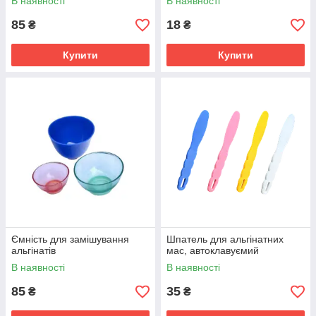
В наявності
В наявності
85
18
₴
₴
Купити
Купити
Ємність для замішування
Шпатель для альгінатних
альгінатів
мас, автоклавуємий
В наявності
В наявності
85
35
₴
₴