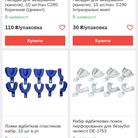
(канюля), 10 шт./пач С280
(канюля), 10 шт./пач. С290
Коричневі (Цемент)
Інтраоральні жовті
В наявності
В наявності
110
30
₴/упаковка
₴/упаковка
Купити
Купити
Набір відбиткових ложок
Ложки відбиткові пластикові
перфорованих для беззубої
набір, 10 шт в уп
челюсті DE-1753