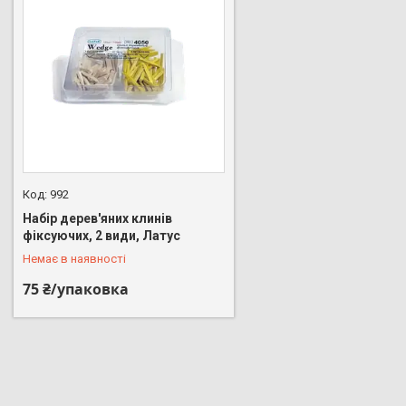
992
Набір дерев'яних клинів
+380 (67) 798-17-41
фіксуючих, 2 види, Латус
Немає в наявності
75 ₴/упаковка