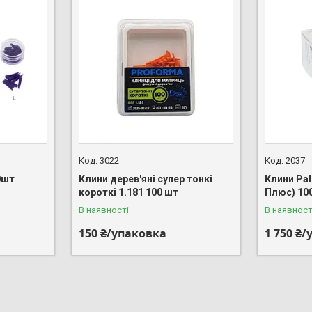
3022
2037
0шт
Клини дерев'яні супер тонкі
Клини Pa
короткі 1.181 100 шт
Плюс) 10
В наявності
В наявност
150 ₴/упаковка
1 750 ₴