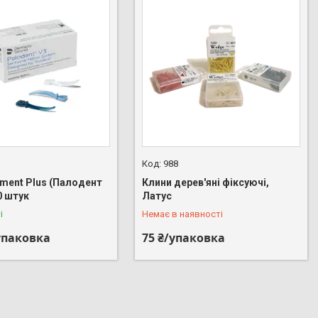
988
lment Plus (Палодент
Клини дерев'яні фіксуючі,
+380 (67) 798-17-41
0 штук
Латус
і
Немає в наявності
/упаковка
75 ₴/упаковка