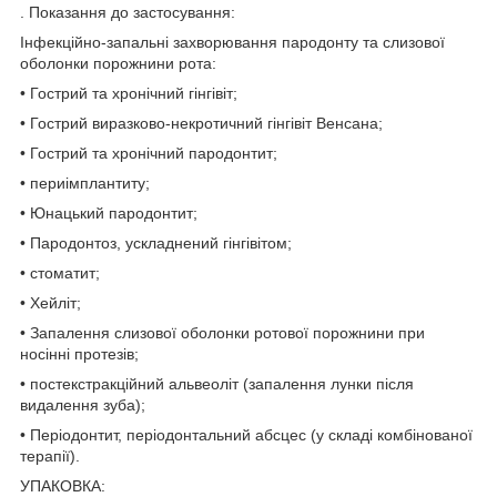
. Показання до застосування:
Інфекційно-запальні захворювання пародонту та слизової
оболонки порожнини рота:
• Гострий та хронічний гінгівіт;
• Гострий виразково-некротичний гінгівіт Венсана;
• Гострий та хронічний пародонтит;
• периімплантиту;
• Юнацький пародонтит;
• Пародонтоз, ускладнений гінгівітом;
• стоматит;
• Хейліт;
• Запалення слизової оболонки ротової порожнини при
носінні протезів;
• постекстракційний альвеоліт (запалення лунки після
видалення зуба);
• Періодонтит, періодонтальний абсцес (у складі комбінованої
терапії).
УПАКОВКА: