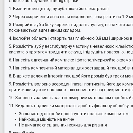
Спосіб застосування Interlig стрічки:
1. Визначте місце поділу зуба після його екстракції.
2. Через скорочення ясна після видалення, слід різати на 1-2
3. Розкрийте зуб з боку кореня і видаліть пульпу, після чог
покриваються адгезивним складом.
4. Ізолюйте область і створіть паз глибиною 0,8 мм і шириною в
5. Розмістіть зуб у вестибулярну частину з невеликою кількі
кислотою протягом тридцяти секунд і підсушіть поверхню, не
6. Нанесіть адгезивний комплекс і фотополімеризуйте окремо
7. Нанесіть композитний матеріал для реставрацій так, щоб ві
8. Відріжте волокно Інтерліг так, щоб його розмір був трохи м
9. Розмістіть волокно всередині паза і притисніть його до ком
притискаючи до них волокно. Інші сегменти слід прикривати фо
10. Заповніть залишок паза полімерним матеріалом і зробіть й
11. Видаліть надлишки матеріалів і зробіть фінальну обробку 
Звільняє від потреби просочувати волокно композитом
Найкраща міцність на вигин
Не вимагає спеціальних ножиць для різання