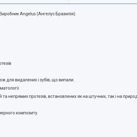
. Виробник Angelus (Ангелус Бразилія).
отезів
кож для видалених і зубів, що випали.
матології
 та непрямих протезів, встановлених як на штучних, так і на приро
мерного композиту.