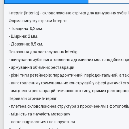
Інтерліг (Interlig) - скловолоконна стрічка для шинування зубів
Форма випуску стрічки Інтерліг:
- Товщина: 0,2 мм.
- Ширина: 2 мм.
- Довжина: 8,5 см.
Показання для застосування Interlig:
- шинування зубів виготовлення адгезивних мостоподібних пр
- армування об'ємних реставрацій
- різні типи ретейнерів: парадонтичний, періодонтальний, а та
- виготовлення утримувальних конструкцій у сфері дитячої сто
- зміцнення реставрацій тимчасового типу, прямих реставрацій
Переваги стрічки Інтерліг:
- плетена скловолоконна структура з просоченням з фотополі
- міцність та гнучкість матеріалу
- легко відрізається і не шарується