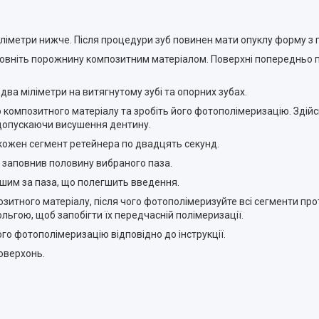
 міліметри нижче. Після процедури зуб повинен мати опуклу форму 
о заповніть порожнину композитним матеріалом. Поверхні попереднь
 два міліметри на витягнутому зубі та опорних зубах.
стю композитного матеріалу та зробіть його фотополімеризацію. Зд
 допускаючи висушення дентину.
 кожен сегмент ретейнера по двадцять секунд.
н заповнив половину вибраного паза.
еншим за паза, що полегшить введення.
позитного матеріалу, після чого фотополімеризуйте всі сегменти пр
льгою, щоб запобігти їх передчасній полімеризації.
ого фотополімеризацію відповідно до інструкції.
поверхонь.