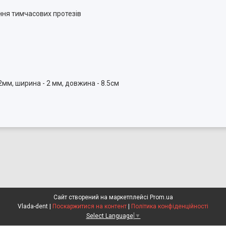
ня тимчасових протезів
2мм, ширина - 2 мм, довжина - 8.5см
Сайт створений на маркетплейсі
Prom.ua
Vlada-dent |
Поскаржитися на контент
|
Політика конфіденційності
Select Language
▼