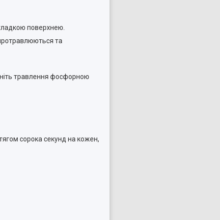
з гладкою поверхнею.
о протравлюються та
ійсніть травлення фосфорною
отягом сорока секунд на кожен,