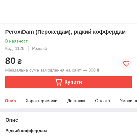
PeroxiDam (Пероксідам), рідкий коффердам
В наявності
Код: 1128
Роздріб
80
₴
Мінімальна сума замовлення на сайті — 300 ₴
Купити
Опис
Характеристики
Доставка
Оплата
Умови п
Опис
Рідкий коффердам