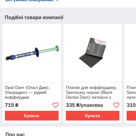
Подібні товари компанії
Opal Dam (Опал Дам),
Платки для коффердаму,
Плат
Ультрадент — рідкий
Sanctuary чорниі (Black
Sanc
коффердам
Dental Dam) латексні з
лате
ароматом м'яти, (152мм х
аром
715
335
310
₴
₴/упаковка
152мм) 36шт
152
Купити
Купити
Про нас