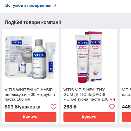
Всі умови повернення
Подібні товари компанії
VITIS WHITENING НАБІР:
VITIS VITIS HEALTHY
VITI
ополіскувач 500 мл, зубна
GUM (ВІТІС ЗДОРОВІ
паст
паста 100 мл
ЯСНА) зубна паста 100 мл
803
268
446
₴/упаковка
₴
Купити
Купити