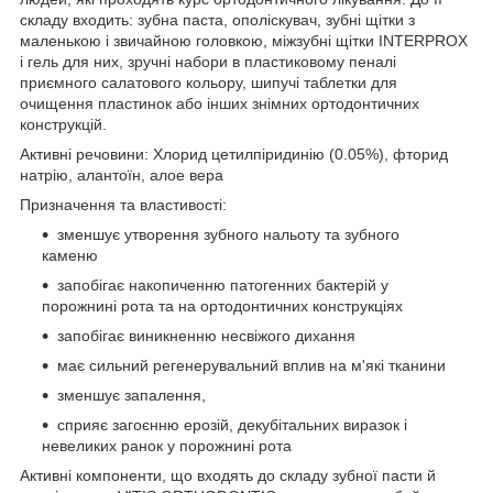
складу входить: зубна паста, ополіскувач, зубні щітки з
маленькою і звичайною головкою, міжзубні щітки INTERPROX
і гель для них, зручні набори в пластиковому пеналі
приємного салатового кольору, шипучі таблетки для
очищення пластинок або інших знімних ортодонтичних
конструкцій.
Активні речовини: Хлорид цетилпіридинію (0.05%), фторид
натрію, алантоїн, алое вера
Призначення та властивості:
зменшує утворення зубного нальоту та зубного
каменю
запобігає накопиченню патогенних бактерій у
порожнині рота та на ортодонтичних конструкціях
запобігає виникненню несвіжого дихання
має сильний регенерувальний вплив на м'які тканини
зменшує запалення,
сприяє загоєнню ерозій, декубітальних виразок і
невеликих ранок у порожнині рота
Активні компоненти, що входять до складу зубної пасти й