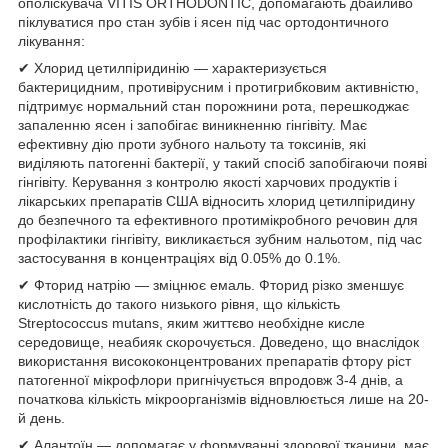
ополіскувача VITIS ORTHODONTIC, допомагають дбайливо
піклуватися про стан зубів і ясен під час ортодонтичного
лікування:
✔ Хлорид цетилпіридинію — характеризується
бактерицидним, противірусним і протигрибковим активністю,
підтримує нормальний стан порожнини рота, перешкоджає
запаленню ясен і запобігає виникненню гінгівіту. Має
ефективну дію проти зубного нальоту та токсинів, які
виділяють патогенні бактерії, у такий спосіб запобігаючи появі
гінгівіту. Керування з контролю якості харчових продуктів і
лікарських препаратів США відносить хлорид цетилпіридину
до безпечного та ефективного протимікробного речовин для
профілактики гінгівіту, викликається зубним нальотом, під час
застосування в концентраціях від 0.05% до 0.1%.
✔ Фторид натрію — зміцнює емаль. Фторид різко зменшує
кислотність до такого низького рівня, що кількість
Streptococcus mutans, яким життєво необхідне кисле
середовище, неабияк скорочується. Доведено, що внаслідок
використання висококонцентрованих препаратів фтору ріст
патогенної мікрофлори пригнічується впродовж 3-4 днів, а
початкова кількість мікроорганізмів відновлюється лише на 20-
й день.
✔ Алантоїн — допомагає у формуванні здорової тканини, має