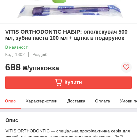
VITIS ORTHODONTIC НАБІР: ополіскувач 500
мл, зубна паста 100 мл + щітка в подарунок
В наявності
Код: 1302
Роздріб
688
₴/упаковка
Купити
Опис
Характеристики
Доставка
Оплата
Умови п
Опис
VITIS ORTHODONTIC — спеціальна профілактична серія для
людей, які проходять курс ортодонтичного лікування. До її