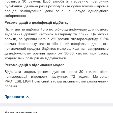
протягом 30 секунд. Щоб запобігти утворенню повітряних
бульбашок, декілька разів розподіляйте суміш тонким шаром в
процесі замішування, доки вона не набуде однорідного
забарвлення.
Рекомендації з дезінфекції відбитку
Після зняття відбитку його потрібно дезінфікувати для повного
видалення дрібних частинок матеріалу та слини. Це можна
робити, зануривши його в 2% розчин глютаральдегіду, 0.5%
розчин гіпохлориту натрію або інший спеціально для цього
призначений продукт. Відбиток може залишатися зануреним в
дезінфікуючому розчині протягом 30-60 хвилин; при цьому
жодних змін розмірів не відбувається.
Рекомендації з відливання моделі
Відливати модель рекомендується через 30 хвилин після
полімеризації впродовж наступних 72 годин. Матеріал
PROTESIL LIGHT сумісний з усіма якісними стоматологічними
гіпсами.
Приховати