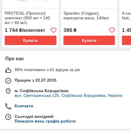
PROTESIL (Протесіл)
Speedex (Спідекс),
А-си
комплект (900 мл + 140
корегуюча маса, 140мл
fast
мл + 60 мл)
1 744
395
1 4
₴/комплект
₴
Купити
Купити
Про нас
98% позитивних з 41 відгука за рік
Працює з 22.07.2015
м. Софіївська Борщагівка
вул. Святошинська 125, Софіївська Борщагівка, Україна
Контакти
Сьогодні вихідний
Показати весь графік роботи