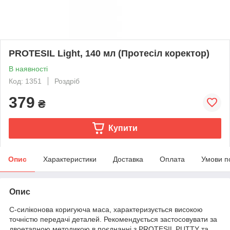
PROTESIL Light, 140 мл (Протесіл коректор)
В наявності
Код: 1351
Роздріб
379
₴
Купити
Опис
Характеристики
Доставка
Оплата
Умови п
Опис
C-силіконова коригуюча маса, характеризується високою
точністю передачі деталей. Рекомендується застосовувати за
двоетапною методикою в поєднанні з PROTESIL PUTTY та