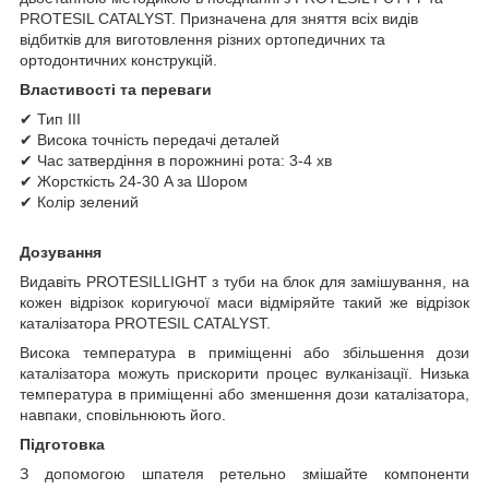
PROTESIL CATALYST. Призначена для зняття всіх видів
відбитків для виготовлення різних ортопедичних та
ортодонтичних конструкцій.
Властивості та переваги
✔ Тип III
✔ Висока точність передачі деталей
✔ Час затвердіння в порожнині рота: 3-4 хв
✔ Жорсткість 24-30 A за Шором
✔ Колір зелений
Дозування
Видавіть PROTESILLIGHT з туби на блок для замішування, на
кожен відрізок коригуючої маси відміряйте такий же відрізок
каталізатора PROTESIL CATALYST.
Висока температура в приміщенні або збільшення дози
каталізатора можуть прискорити процес вулканізації. Низька
температура в приміщенні або зменшення дози каталізатора,
навпаки, сповільнюють його.
Підготовка
З допомогою шпателя ретельно змішайте компоненти