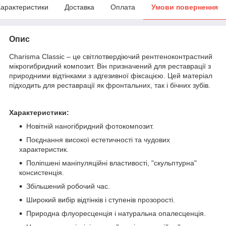
арактеристики
Доставка
Оплата
Умови повернення
Опис
Charisma Classic – це світлотвердіючий рентгеноконтрастний
мікрогибридний композит. Він призначений для реставрації з
природними відтінками з адгезивної фіксацією. Цей матеріал
підходить для реставрації як фронтальних, так і бічних зубів.
Характеристики:
Новітній наногібридний фотокомпозит.
Поєднання високої естетичності та чудових
характеристик.
Поліпшені маніпуляційні властивості, "скульптурна"
консистенція.
Збільшений робочий час.
Широкий вибір відтінків і ступенів прозорості.
Природна флуоресценція і натуральна опалесценція.