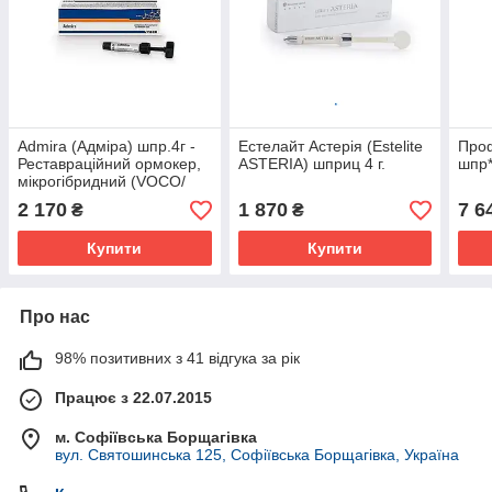
Admira (Адміра) шпр.4г -
Естелайт Астерія (Estelite
Проф
Реставраційний ормокер,
ASTERIA) шприц 4 г.
шпр*
мікрогібридний (VOCO/
Воко)
2 170
1 870
7 6
₴
₴
Купити
Купити
Про нас
98% позитивних з 41 відгука за рік
Працює з 22.07.2015
м. Софіївська Борщагівка
вул. Святошинська 125, Софіївська Борщагівка, Україна