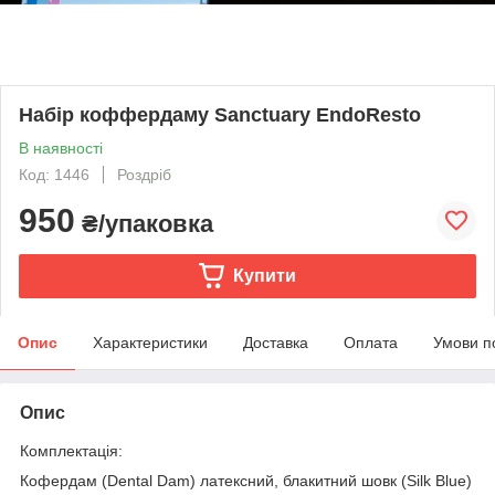
Набір коффердаму Sanctuary EndoResto
В наявності
Код: 1446
Роздріб
950
₴/упаковка
Купити
Опис
Характеристики
Доставка
Оплата
Умови п
Опис
Комплектація:
Кофердам (Dental Dam) латексний, блакитний шовк (Silk Blue)