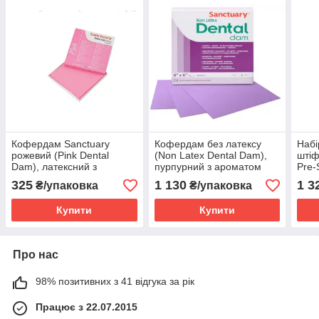
Кофердам Sanctuary
Кофердам без латексу
Набі
рожевий (Pink Dental
(Non Latex Dental Dam),
штіф
Dam), латексний з
пурпурний з ароматом
Pre-
ароматом м'яти, середній
м'яти, середній (medium)
розг
325
1 130
1 3
₴/упаковка
₴/упаковка
(medium), (152мм
0,25 мм, 15 шт.
х152мм) 36шт
Купити
Купити
Про нас
98% позитивних з 41 відгука за рік
Працює з 22.07.2015