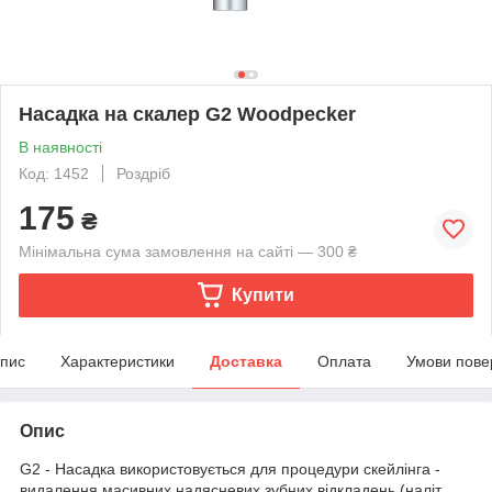
Насадка на скалер G2 Woodpecker
В наявності
Код: 1452
Роздріб
175
₴
Мінімальна сума замовлення на сайті — 300 ₴
Купити
пис
Характеристики
Доставка
Оплата
Умови пове
Опис
G2 - Насадка використовується для процедури скейлінга -
видалення масивних надясневих зубних відкладень (наліт