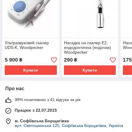
Ультразвуковий скалер
Насадка на скалер E2,
Наса
UDS-K, Woodpecker
ендодонтична (ендочак)
Woo
Woodpecker
5 900
290
175
₴
₴
Купити
Купити
Про нас
98% позитивних з 41 відгука за рік
Працює з 22.07.2015
м. Софіївська Борщагівка
вул. Святошинська 125, Софіївська Борщагівка, Україна