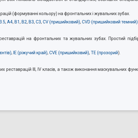
рацій (формуванні кольору) на фронтальних і жувальних зубах.
3.5
,
A4
,
B1
,
B2
,
B3
,
C3
,
CV (пришийковий)
,
CVD (пришийковий темний)
 реставрацій на фронтальних та жувальних зубах. Простий підбір
єнтів)
,
IE (ріжучий край)
,
CVE (пришийковий)
,
ТE (прозорий
).
их реставрацій III, IV класів, а також виконання маскувальних фун