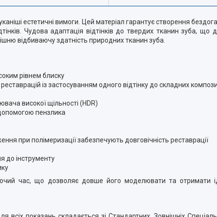
аніші естетичні вимоги. Цей матеріал гарантує створення бездога
ідтінків. Чудова адаптація відтінків до твердих тканин зуба, що 
трішню відбиваючу здатність природних тканин зуба.
соким рівнем блиску
 реставрацій із застосуванням одного відтінку до складних компо
ювача високої щільності (HDR)
 допомогою пензлика
ження при полімеризації забезпечують довговічність реставрації
я до інструменту
ику
обочий час, що дозволяє довше його моделювати та отримати 
ля всіх показань складається зі Стандартних, Зовнішніх Спеціаль