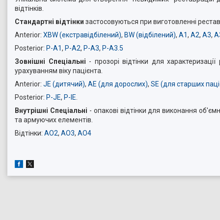
відтінків.
Стандартні відтінки
застосовуються при виготовленні рестав
Anterior:
XBW (екстравідбілений)
,
BW (відбілений)
,
A1
,
A2
,
A3
,
A
Posterior:
P-A1
,
P-A2
,
P-A3
,
P-A3.5
Зовнішні Спеціальні
- прозорі відтінки для характеризації
урахуванням віку пацієнта.
Anterior:
JE (дитячий)
,
AE (для дорослих)
,
SE (для старших паці
Posterior:
P-JE
,
P-IE
.
Внутрішні Спеціальні
- опакові відтінки для виконання об'ємн
та армуючих елементів.
Відтінки:
AO2
,
AO3
,
AO4