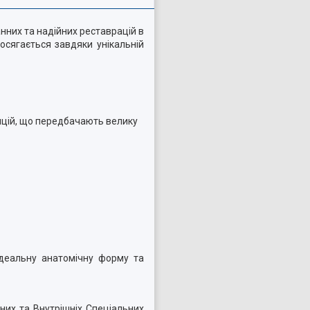
нних та надійних реставрацій в
досягається завдяки унікальній
зицій, що передбачають велику
ідеальну анатомічну форму та
них та Внутрішніх Спеціальних