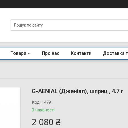
Товари
Про нас
Контакти
Доставка т
G-AENIAL (Дженіал), шприц , 4.7 г
Код:
1479
В наявності
2 080 ₴