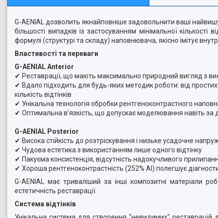
G-AENIAL дозволить якнайповніше задовольнити ваші найвишук
більшості випадків із застосуванням мінімальної кількості в
формулі (структурі та складу) наповнювача, якісно імітує вну
Властивості та переваги
G-AENIAL Anterior
✔ Реставрації, що мають максимально природний вигляд з ви
✔ Вдало підходить для будь-яких методик роботи: від простих
кількість відтінків
✔ Унікальна технологія обробки рентгеноконтрастного наповн
✔ Оптимальна в'язкість, що допускає моделювання навіть за
G-AENIAL Posterior
✔ Висока стійкість до розтріскування і низьке усадочне напру
✔ Чудова естетика з використанням лише одного відтінку
✔ Пакуєма консистенція, відсутність надокучливого прилипанн
✔ Хороша рентгеноконтрастність (252% Al) полегшує діагност
G-AENIAL має триваліший за інші композитні матеріали р
естетичність реставрації.
Система відтінків
Унікальна система для створення "невидимих" реставрацій д