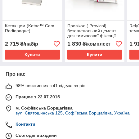
Кетак цем (Ketac™ Cem
Провікол ( Provicol)
Rely
Radiopaque)
безевгенольний цемент
темп
для тимчасової фіксації
2 715
1 830
1 9
₴/набір
₴/комплект
Купити
Купити
Про нас
98% позитивних з 41 відгука за рік
Працює з 22.07.2015
м. Софіївська Борщагівка
вул. Святошинська 125, Софіївська Борщагівка, Україна
Контакти
Сьогодні вихідний