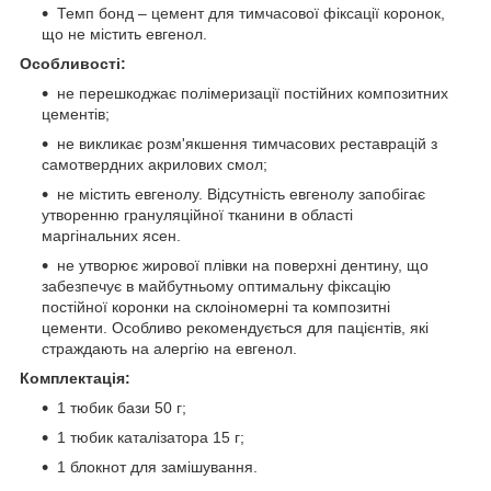
Темп бонд – цемент для тимчасової фіксації коронок,
що не містить евгенол.
Особливості:
не перешкоджає полімеризації постійних композитних
цементів;
не викликає розм'якшення тимчасових реставрацій з
самотвердних акрилових смол;
не містить евгенолу. Відсутність евгенолу запобігає
утворенню грануляційної тканини в області
маргінальних ясен.
не утворює жирової плівки на поверхні дентину, що
забезпечує в майбутньому оптимальну фіксацію
постійної коронки на склоіномерні та композитні
цементи. Особливо рекомендується для пацієнтів, які
страждають на алергію на евгенол.
Комплектація:
1 тюбик бази 50 г;
1 тюбик каталізатора 15 г;
1 блокнот для замішування.