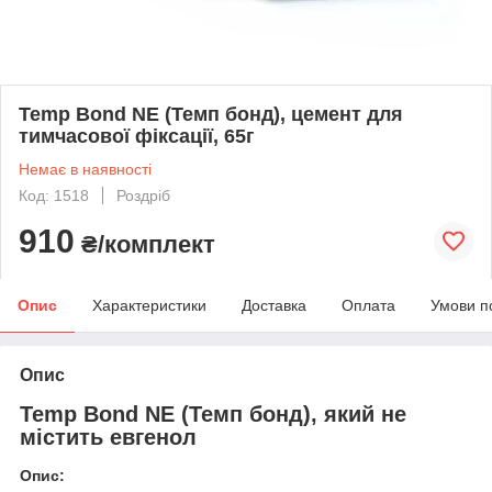
Temp Bond NE (Темп бонд), цемент для
тимчасової фіксації, 65г
Немає в наявності
Код: 1518
Роздріб
910
₴/комплект
Опис
Характеристики
Доставка
Оплата
Умови п
Опис
Temp Bond NE (Темп бонд), який не
містить евгенол
Опис: