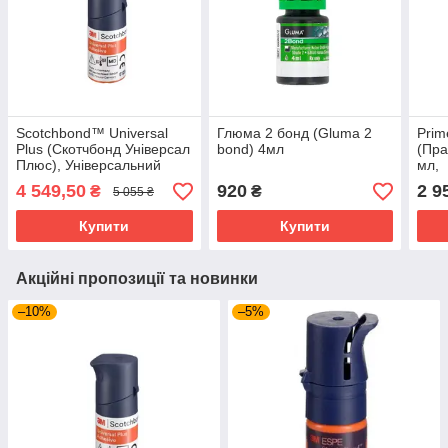
Scotchbond™ Universal
Глюма 2 бонд (Gluma 2
Prim
Plus (Скотчбонд Універсал
bond) 4мл
(Пра
Плюс), Універсальний
мл,
адгезив 3M ESPE, 5мл
4 549,50
920
2 9
₴
₴
5 055 ₴
Купити
Купити
Акційні пропозиції та новинки
–10%
–5%