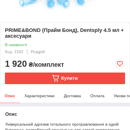
PRIME&BOND (Прайм Бонд), Dentsply 4.5 мл +
аксесуари
В наявності
Код: 1592
Роздріб
1 920
₴/комплект
Купити
Опис
Характеристики
Доставка
Оплата
Умови п
Опис
Універсальний адгезив тотального протравлювання в одній
бутилочці, розроблений спеціально для адгезії композитних