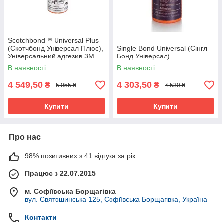
Scotchbond™ Universal Plus
(Скотчбонд Універсал Плюс),
Single Bond Universal (Сінгл
Універсальний адгезив 3M
Бонд Універсал)
ESPE, 5мл
В наявності
В наявності
4 549,50
4 303,50
₴
₴
5 055 ₴
4 530 ₴
Купити
Купити
Про нас
98% позитивних з 41 відгука за рік
Працює з 22.07.2015
м. Софіївська Борщагівка
вул. Святошинська 125, Софіївська Борщагівка, Україна
Контакти