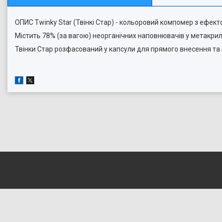
ОПИС Twinky Star (Твінкі Стар) - кольоровий компомер з ефек
Містить 78% (за вагою) неорганічних наповнювачів у метакрила
Твінки Стар розфасований у капсули для прямого внесення та