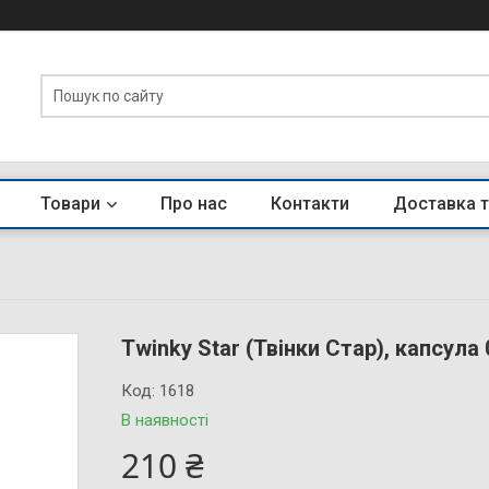
Товари
Про нас
Контакти
Доставка т
Twinky Star (Твінки Стар), капсул
Код:
1618
В наявності
210 ₴