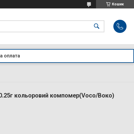
Кошик
а оплата
а 0.25г кольоровий компомер(Voco/Воко)