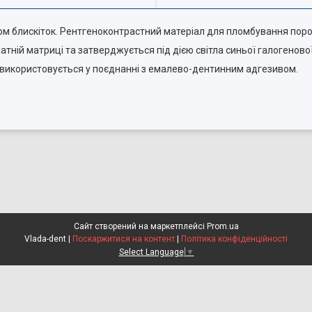
том блискіток. Рентгеноконтрастний матеріал для пломбування пор
тній матриці та затверджується під дією світла синьої галогенової
 використовується у поєднанні з емалево-дентинним адгезивом.
Сайт створений на маркетплейсі
Prom.ua
Vlada-dent |
Поскаржитися на контент
|
Політика конфіденційності
Select Language
▼