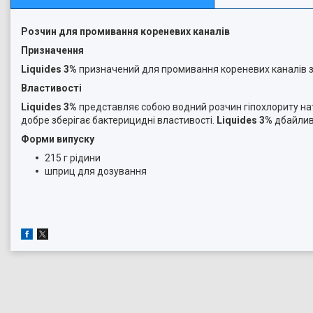
Розчин для промивання кореневих каналiв
Призначення
Liquides 3%
призначений для промивання кореневих каналів зу
Властивості
Liquides 3%
представляє собою водний розчин гіпохлориту нат
добре зберігає бактерицидні властивості.
Liquides 3%
дбайлив
Форми випуску
215 г рідини
шприц для дозування