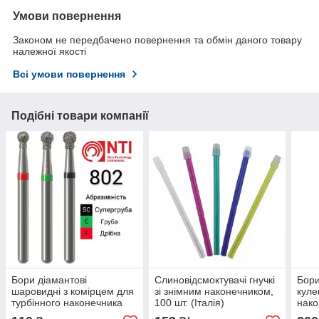
Умови повернення
Законом не передбачено повернення та обмін даного товару
належної якості
Всі умови повернення
Подібні товари компанії
Бори діамантові
Слиновідсмоктувачі гнучкі
Бори
шаровидні з комірцем для
зі знімним наконечником,
куле
турбінного наконечника
100 шт. (Італія)
нако
NTI
ніжц