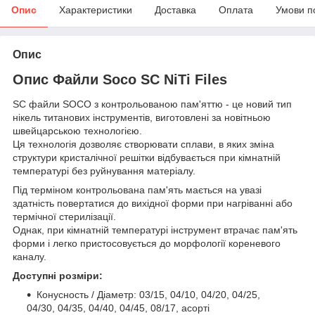
Опис
Характеристики
Доставка
Оплата
Умови п
Опис
Опис Файли Soco SC NiTi Files
SC файли SOCO з контрольованою пам'яттю - це новий тип
нікель титанових інструментів, виготовлені за новітньою
швейцарською технологією.
Ця технологія дозволяє створювати сплави, в яких зміна
структури кристалічної решітки відбувається при кімнатній
температурі без руйнування матеріалу.
Під терміном контрольована пам'ять мається на увазі
здатність повертатися до вихідної форми при нагріванні або
термічної стерилізації.
Однак, при кімнатній температурі інструмент втрачає пам'ять
форми і легко пристосовується до морфології кореневого
каналу.
Доступні розміри:
Конусность / Діаметр: 03/15, 04/10, 04/20, 04/25,
04/30, 04/35, 04/40, 04/45, 08/17, асорті