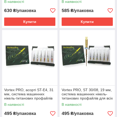
В наявності
В наявності
630
585
₴/упаковка
₴/упаковка
Купити
Купити
Vortex PRO, асорті ST-E4, 31
Vortex PRO, ST 30/08, 19 мм,
мм, система машинних
система машинних нікель-
нікель-титанових профайлів
титанових профайлів для всіх
для всіх видів каналів, 6 шт
видів каналів, 6 шт
В наявності
В наявності
495
495
₴/упаковка
₴/упаковка