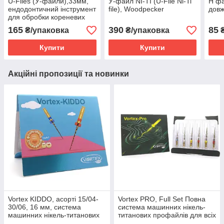
U-Files (У-файли),33мм,
У-файл NI-TI (U-File Ni-Ti
Н фа
ендодонтичний інструмент
file), Woodpecker
довж
для обробки кореневих
каналів
165
390
85
₴/упаковка
₴/упаковка
₴
Купити
Купити
Акційні пропозиції та новинки
Vortex KIDDO, асорті 15/04-
Vortex PRO, Full Set Повна
30/06, 16 мм, система
система машинних нікель-
машинних нікель-титанових
титанових профайлів для всіх
профайлів для ДІТЕЙ, 6 шт
видів каналів, 8 шт