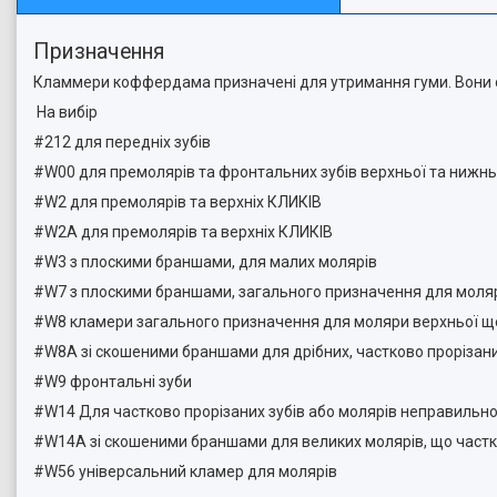
Призначення
Кламмери коффердама призначені для утримання гуми. Вони о
На вибір
#212 для передніх зубів
#W00 для премолярів та фронтальних зубів верхньої та ниж
#W2 для премолярів та верхніх КЛИКІВ
#W2A для премолярів та верхніх КЛИКІВ
#W3 з плоскими браншами, для малих молярів
#W7 з плоскими браншами, загального призначення для мол
#W8 кламери загального призначення для моляри верхньої 
#W8A зі скошеними браншами для дрібних, частково проріза
#W9 фронтальні зуби
#W14 Для частково прорізаних зубів або молярів неправиль
#W14A зі скошеними браншами для великих молярів, що час
#W56 універсальний кламер для молярів