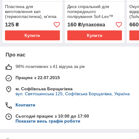
Пластина для
Диск спіральний для
Окул
виготовлення кап
попереднього
відк
(термопластична), м'ягка
полірування Sof-Lex™
(Sol
Sof-Tray, 1шт,
бежевий
Солв
125
160
660
₴
₴/упаковка
товщ.=1.5мм, (Ultradent
Products Inc.)
Купити
Купити
Про нас
98% позитивних з 41 відгука за рік
Працює з 22.07.2015
м. Софіївська Борщагівка
вул. Святошинська 125, Софіївська Борщагівка, Україна
Контакти
Сьогодні працює з 10:00 до 17:00
Показати весь графік роботи