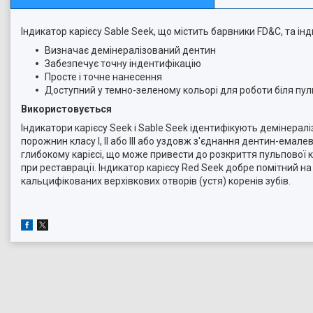
Індикатор карієсу Sable Seek, що містить барвники FD&C, та ін
Визначає демінералізований дентин
Забезпечує точну індентифікацію
Просте і точне нанесення
Доступний у темно-зеленому кольорі для роботи біля пул
Використовується
Індикатори карієсу Seek і Sable Seek ідентифікують демінера
порожнин класу I, II або III або уздовж з'єднання дентин-ема
глибокому карієсі, що може привести до розкриття пульпової
при реставрації. Індикатор карієсу Red Seek добре помітний н
кальцифікованих верхівкових отворів (устя) коренів зубів.