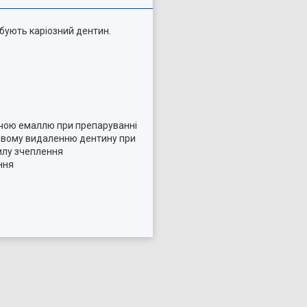
рбують каріозний дентин.
аючою емаллю при препаруванні
зайвому видаленню дентину при
илу зчеплення
ння