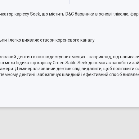
дикатор карієсу Seek, що містить D&C барвники в основі гліколю, фа
ьпи і легко виявляє отвори кореневого каналу
лізований дентин в важкодоступних місцях - наприклад, під навис
левої межі.Індикатор карієсу Green Sable Seek допомагає запобігти 
 камери. Демінералізований дентин слід видалити, щоб поліпшити с
а темному дентині і забезпечує швидкий і ефективний спосіб виявле