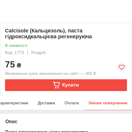
Calcisole (Кальцизоль), паста
гідроксидкальцієва регенеруюча
В наявності
Код: 1773
Роздріб
75
₴
Мінімальна сума замовлення на сайті — 300 ₴
Купити
арактеристики
Доставка
Оплата
Умови повернення
Опис
Паста гідроксидкальцієва регенеруюча