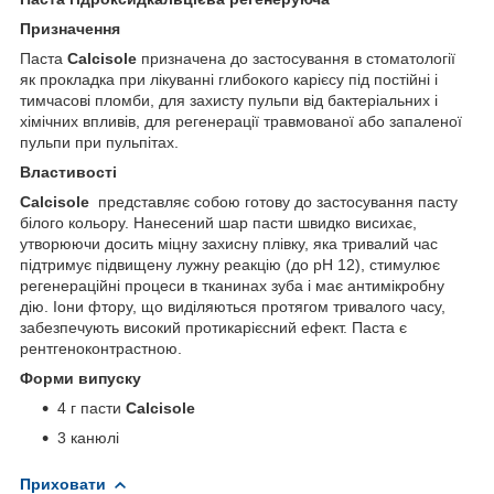
Призначення
Паста
Calcisole
призначена до застосування в стоматології
як прокладка при лікуванні глибокого карієсу під постійні і
тимчасові пломби, для захисту пульпи від бактеріальних і
хімічних впливів, для регенерації травмованої або запаленої
пульпи при пульпітах.
Властивості
Calcisole
представляє собою готову до застосування пасту
білого кольору. Нанесений шар пасти швидко висихає,
утворюючи досить міцну захисну плівку, яка тривалий час
підтримує підвищену лужну реакцію (до рН 12), стимулює
регенераційні процеси в тканинах зуба і має антимікробну
дію. Іони фтору, що виділяються протягом тривалого часу,
забезпечують високий протикарієсний ефект. Паста є
рентгеноконтрастною.
Форми випуску
4 г пасти
Calcisole
3 канюлі
Приховати