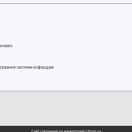
кламп;
осування системи кофердам.
Сайт створений на маркетплейсі
Prom.ua