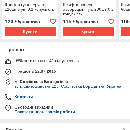
Штифти гуттаперчеві,
Штифти паперові,
Штиф
120шт в уп. 0,2 конусність
абсорбційні, уп. 200шт, 0.2
60шт
конусність
120
115
165
₴/упаковка
₴/упаковка
Купити
Купити
Про нас
98% позитивних з 41 відгука за рік
Працює з 22.07.2015
м. Софіївська Борщагівка
вул. Святошинська 125, Софіївська Борщагівка, Україна
Контакти
Сьогодні вихідний
Показати весь графік роботи
Про нас