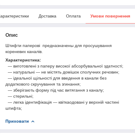
арактеристики
Доставка
Оплата
Умови повернення
Опис
Штифти паперові
предназначены для просушування
кореневих каналів.
Характеристика:
― виготовлені з паперу високої абсорбувальної здатності;
― натуральні — не містять домішок сполучних речовин;
― ідеальної щільності для введення в канали без
додаткового скручування та згинання;
― зберігають форму під час витягання з каналу;
― стерильні;
― легка ідентифікація — квіткаодовані у верхній частині
штифта;
Приховати