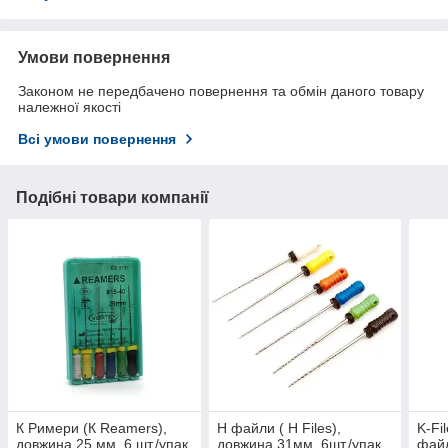
Умови повернення
Законом не передбачено повернення та обмін даного товару
належної якості
Всі умови повернення
Подібні товари компанії
К Римери (К Reamers),
Н файли ( H Files),
K-Fi
довжина 25 мм, 6 шт./упак.
довжина 31мм, 6шт./упак.
файл