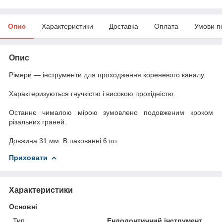
Опис
Характеристики
Доставка
Оплата
Умови п
Опис
Рімери — інструменти для проходження кореневого каналу.
Характеризуються гнучкістю і високою прохідністю.
Останнє чималою мірою зумовлено подовженим кроком
різальних граней.
Довжина 31 мм. В пакованні 6 шт.
Приховати
Характеристики
Основні
Тип
Ендодонтичний інструмент