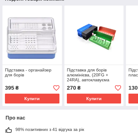
Підставка - органайзер
Підставка для борів
Підс
для борів
алюмінієва, (20FG +
плас
24RA), автоклавуєма
395
270
130
₴
₴
Купити
Купити
Про нас
98% позитивних з 41 відгука за рік