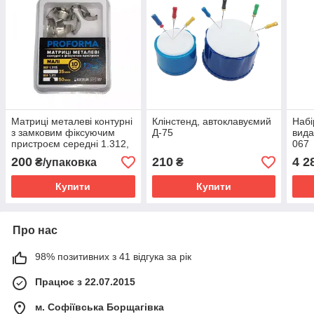
Матриці металеві контурні
Клінстенд, автоклавуємий
Набі
з замковим фіксуючим
Д-75
вида
пристроєм середні 1.312,
067
10 штук
200
210
4 2
₴/упаковка
₴
Купити
Купити
Про нас
98% позитивних з 41 відгука за рік
Працює з 22.07.2015
м. Софіївська Борщагівка