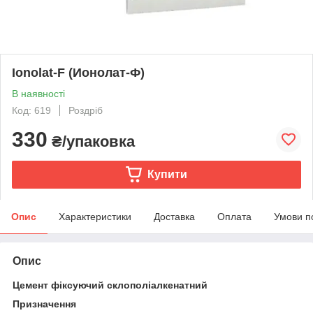
Ionolat-F (Ионолат-Ф)
В наявності
Код: 619
Роздріб
330
₴/упаковка
Купити
Опис
Характеристики
Доставка
Оплата
Умови п
Опис
Цемент фіксуючий склополіалкенатний
Призначення