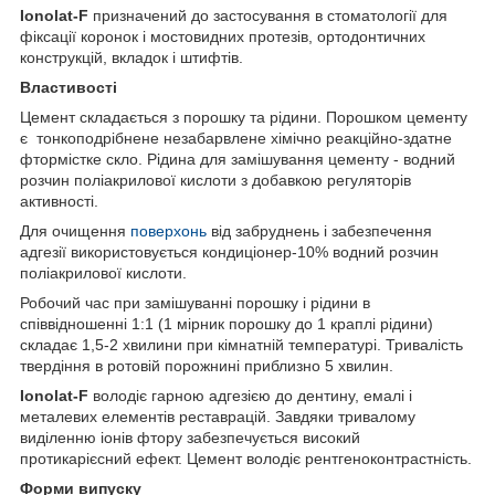
Ionolat-F
призначений до застосування в стоматології для
фіксації коронок і мостовидних протезів, ортодонтичних
конструкцій, вкладок і штифтів.
Властивості
Цемент складається з порошку та рідини. Порошком цементу
є тонкоподрібнене незабарвлене хімічно реакційно-здатне
фтормістке скло. Рідина для замішування цементу - водний
розчин поліакрилової кислоти з добавкою регуляторів
активності.
Для очищення
поверхонь
від забруднень і забезпечення
адгезії використовується кондиціонер-10% водний розчин
поліакрилової кислоти.
Робочий час при замішуванні порошку і рідини в
співвідношенні 1:1 (1 мірник порошку до 1 краплі рідини)
складає 1,5-2 хвилини при кімнатній температурі. Тривалість
твердіння в ротовій порожнині приблизно 5 хвилин.
Ionolat-F
володіє гарною адгезією до дентину, емалі і
металевих елементів реставрацій. Завдяки тривалому
виділенню іонів фтору забезпечується високий
протикарієсний ефект. Цемент володіє рентгеноконтрастність.
Форми випуску