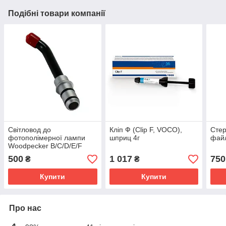
Подібні товари компанії
Світловод до
Кліп Ф (Clip F, VOCO),
Стер
фотополімерної лампи
шприц 4г
файл
Woodpecker B/C/D/E/F
500
1 017
750
₴
₴
Купити
Купити
Про нас