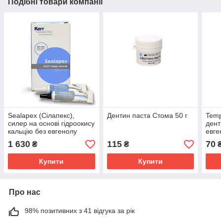
Подібні товари компанії
Sealapex (Сілапекс),
Дентин паста Стома 50 г
Temp
силер на основі гідроокису
дент
кальцію без евгенолу
евге
12г+12г
1 630
115
70
₴
₴
Купити
Купити
Про нас
98% позитивних з 41 відгука за рік