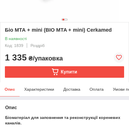
Біо МТА + mini (BIO MTA + mini) Cerkamed
В наявності
Код: 1839
Роздріб
1 335
₴/упаковка
Купити
Опис
Характеристики
Доставка
Оплата
Умови п
Опис
Біоматеріал для заповнення та реконструкції кореневих
каналів.