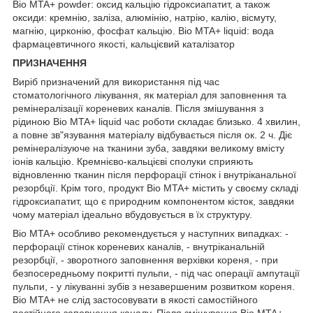
Bio MTA+ powder: оксид кальцію гідроксиапатит, а також
оксиди: кремнію, заліза, алюмінію, натрію, калію, вісмуту,
магнію, цирконію, фосфат кальцію. Bio MTA+ liquid: вода
фармацевтичного якості, кальцієвий каталізатор
ПРИЗНАЧЕННЯ
Виріб призначений для використання під час
стоматологічного лікування, як матеріал для заповнення та
ремінералізації кореневих каналів. Після змішування з
рідиною Bio MTA+ liquid час роботи складає близько. 4 хвилин,
а повне зв"язування матеріалу відбувається після ок. 2 ч. Діє
ремінералізуюче на тканини зуба, завдяки великому вмісту
іонів кальцію. Кремнієво-кальцієві сполуки сприяють
відновленню тканин після перфорації стінок і внутріканальної
резорбції. Крім того, продукт Bio MTA+ містить у своєму складі
гідроксиапатит, що є природним компонентом кісток, завдяки
чому матеріал ідеально вбудовується в їх структуру.
Bio MTA+ особливо рекомендується у наступних випадках: -
перфорації стінок кореневих каналів, - внутріканальній
резорбції, - зворотного заповнення верхівки кореня, - при
безпосередньому покритті пульпи, - під час операції ампутації
пульпи, - у лікуванні зубів з незавершеним розвитком кореня.
Bio MTA+ не слід застосовувати в якості самостійного
постійного заповнення каналу. Після змішування Bio MTA+