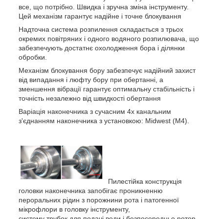
все, що потрібно. Швидка і зручна зміна інструменту.
Цей механізм гарантує надійне і точне блокування
Надточна система розпилення складається з трьох
окремих повітряних і одного водяного розпилювача, що
забезпечують достатнє охолодження бора і ділянки
обробки.
Механізм блокування бору забезпечує надійний захист
від випадання і люфту бору при обертанні, а
зменшення вібрації гарантує оптимальну стабільність і
точність незалежно від швидкості обертання
Варіація наконечника з сучасним 4х канальним
з'єднанням наконечника з установкою: Midwest (M4).
Пилестійка конструкція
головки наконечника запобігає проникненню
пероральних рідин з порожнини рота і патогенної
мікрофлори в головку інструменту,
систему трубок для подачі води і безпосередньо ротор.