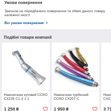
Умови повернення
Законом не передбачено повернення та обмін даного товару
належної якості
Всі умови повернення
Подібні товари компанії
Наконечник кутовий COXO
Накінечник турбінний
Нако
CX235 C1-2 1:1
COXO CX207-C
CX23
1 250
1 950
3 7
₴
₴