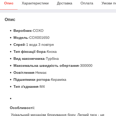
Опис
Характеристики
Доставка
Оплата
Умови п
Опис
Виробник
-COXO
Модель
-COX001650
Спрей
-1 вода 3 повітря
Тип фіксації бора
-Кнока
Вид наконечника
-Турбіна
Максимальна швидкість обертання
-300000
Освітлення
-Немає
Підшипники ротора
-Кераміка
Тип з'єднання
-М4
Особливості:
Унікальний механізм блокування бору. Легкий тиск - це