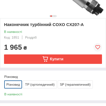
Наконечник турбінний COXO CX207-A
В наявності
Код: 1851
Роздріб
1 965
₴
Купити
Різновид
Різновид
TP (ортопедичний)
SP (терапевтичний)
В наявності