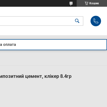
Кошик
а оплата
озитний цемент, клікер 8.4гр