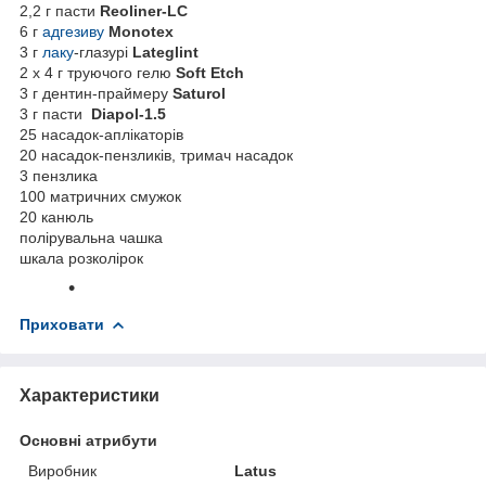
2,2 г пасти
Reoliner-LC
6 г
адгезиву
Monotex
3 г
лаку
-глазурі
Lateglint
2 х 4 г труючого гелю
Soft Etch
3 г дентин-праймеру
Saturol
3 г пасти
Diapol-1.5
25 насадок-аплікаторів
20 насадок-пензликів, тримач насадок
3 пензлика
100 матричних смужок
20 канюль
полірувальна чашка
шкала розколірок
Приховати
Характеристики
Основні атрибути
Виробник
Latus