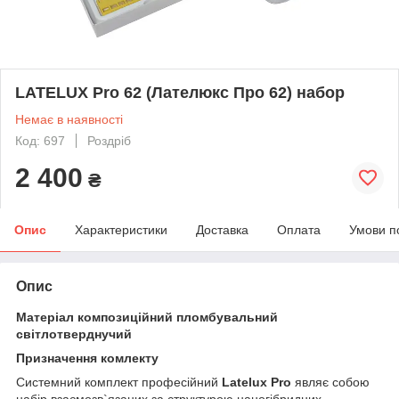
LATELUX Pro 62 (Лателюкс Про 62) набор
Немає в наявності
Код: 697
Роздріб
2 400
₴
Опис
Характеристики
Доставка
Оплата
Умови п
Опис
Матеріал композиційний пломбувальний
світлотверднучий
Призначення комлекту
Системний комплект професійний
Latelux Pro
являє собою
набір взаємозв`язаних за структурою наногібридних