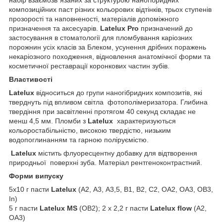
композиційних паст різних кольорових відтінків, трьох ступенів
прозорості та наповненості, матеріалів допоміжного
призначення та аксесуарів.
Latelux Pro
призначений до
застосування в стоматології для пломбування каріозних
порожнин усіх класів за Блеком, усунення дрібних поражень
некаріозного походження, відновлення анатомічної форми та
косметичної реставрації коронкових частин зубів.
Властивості
Latelux
відноситься до групи наногібридних композитів, які
тверднуть під впливом світла фотополімеризатора. Глибина
твердіння при засвітленні протягом 40 секунд складає не
менш 4,5 мм. Пломби з
Latelux
характеризуються
кольоростабільністю, високою твердістю, низьким
водопоглинанням та гарною поліруємістю.
Latelux
містить флуоресцентну добавку для відтворення
природньої поверхні зуба. Матеріал рентгеноконтрастний.
Форми випуску
5х10 г пасти
Latelux
(А2, А3, А3,5, В1, В2, С2, ОА2, ОА3, ОВ3,
In)
5 г пасти
Latelux
МS
(ОВ2); 2 х 2,2 г пасти
Latelux
flow
(А2,
ОА3)