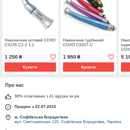
Наконечник кутовий COXO
Накінечник турбінний
Нако
CX235 C1-2 1:1
COXO CX207-C
інди
COX
M4
1 250
1 950
5 1
₴
₴
Купити
Купити
Про нас
98% позитивних з 41 відгука за рік
Працює з 22.07.2015
м. Софіївська Борщагівка
вул. Святошинська 125, Софіївська Борщагівка, Україна