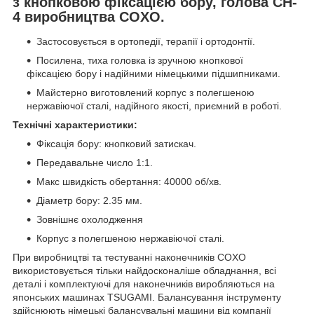
з кнопковою фіксацією бору,
голова СH-
4
виробництва COXO.
Застосовується в ортопедії, терапії і ортодонтії.
Посилена, тиха головка із зручною кнопкової
фіксацією бору і надійними німецькими підшипниками.
Майстерно виготовлений корпус з полегшеною
нержавіючої сталі, надійного якості, приємний в роботі.
Технічні характеристики:
Фіксація бору: кнопковий затискач.
Передавальне число 1:1.
Макс швидкість обертання: 40000 об/хв.
Діаметр бору: 2.35 мм.
Зовнішнє охолодження
Корпус з полегшеною нержавіючої сталі.
При виробництві та тестуванні наконечників COXO
використовується тільки найдосконаліше обладнання, всі
деталі і комплектуючі для наконечників виробляються на
японських машинах TSUGAMI. Балансування інструменту
здійснюють німецькі балансувальні машини від компанії