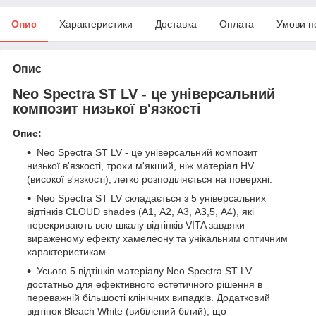
Опис
Характеристики
Доставка
Оплата
Умови п
Опис
Neo Spectra ST LV - це універсальний
композит низької в'язкості
Опис:
Neo Spectra ST LV - це універсальний композит
низької в'язкості, трохи м'якший, ніж матеріал HV
(високої в'язкості), легко розподіляється на поверхні.
Neo Spectra ST LV складається з 5 універсальних
відтінків CLOUD shades (А1, А2, А3, А3,5, А4), які
перекривають всю шкалу відтінків VITA завдяки
вираженому ефекту хамелеону та унікальним оптичним
характеристикам.
Усього 5 відтінків матеріалу Neo Spectra ST LV
достатньо для ефективного естетичного рішення в
переважній більшості клінічних випадків. Додатковий
відтінок Bleach White (вибілений білий), що