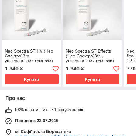
Neo Spectra ST HV (Нео
Neo Spectra ST Effects
Neo 
Спектра)3гр.,
(Нео Спектра)3гр.,
flow
універсальний композит
універсальний композит
1.8 
високої в'язкості
високої в'язкості
1 340
1 340
770
₴
₴
Купити
Купити
Про нас
98% позитивних з 41 відгука за рік
Працює з 22.07.2015
м. Софіївська Борщагівка