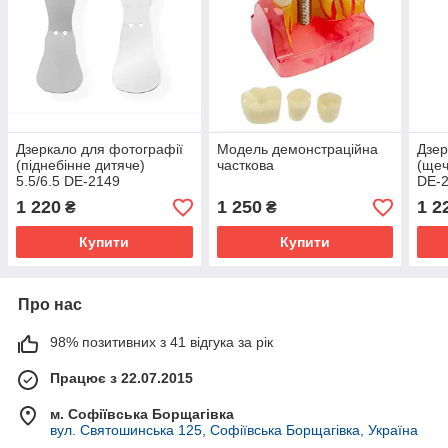
Дзеркало для фотографії
Модель демонстраційна
Дзер
(піднебінне дитяче)
часткова
(щеч
5.5/6.5 DE-2149
DE-
1 220
1 250
1 2
₴
₴
Купити
Купити
Про нас
98% позитивних з 41 відгука за рік
Працює з 22.07.2015
м. Софіївська Борщагівка
вул. Святошинська 125, Софіївська Борщагівка, Україна