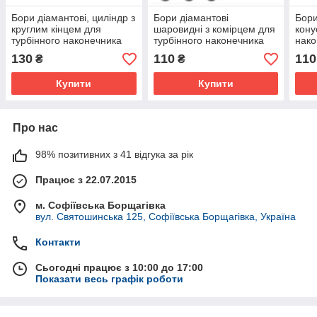
Бори діамантові, циліндр з
Бори діамантові
Бори
круглим кінцем для
шаровидні з комірцем для
кону
турбінного наконечника
турбінного наконечника
нако
NTI
NTI
130
110
110
₴
₴
Купити
Купити
Про нас
98% позитивних з 41 відгука за рік
Працює з 22.07.2015
м. Софіївська Борщагівка
вул. Святошинська 125, Софіївська Борщагівка, Україна
Контакти
Сьогодні працює з 10:00 до 17:00
Показати весь графік роботи