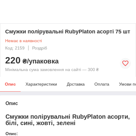
Смужки полірувальні RubyPlaton асорті 75 шт
Немає в наявності
Код: 2159
Роздріб
220
₴/упаковка
Мінімальна сума замовлення на сайті — 300 ₴
Опис
Характеристики
Доставка
Оплата
Умови п
Опис
Смужки полірувальні RubyPlaton асорти,
білі, сині, жовті, зелені
Опис: