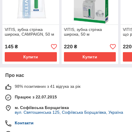
VITIS, зубна стрічка
VITIS, зубна стрічка
VITI
широка, CAMPAIGN, 50 м
широка, 50 м
що р
145
220
220
₴
₴
Купити
Купити
Про нас
98% позитивних з 41 відгука за рік
Працює з 22.07.2015
м. Софіївська Борщагівка
вул. Святошинська 125, Софіївська Борщагівка, Україна
Контакти