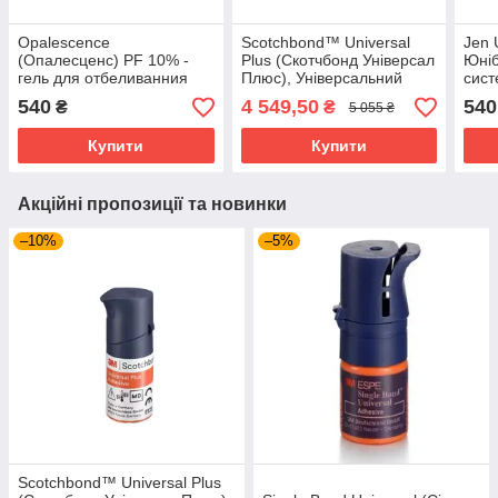
Opalescence
Scotchbond™ Universal
Jen 
(Опалесценс) PF 10% -
Plus (Скотчбонд Універсал
Юніб
гель для отбеливанния
Плюс), Універсальний
сист
шпр.1.2 мл. (Ultradent
адгезив 3M ESPE, 5мл
540
4 549,50
540
₴
₴
5 055 ₴
Products Inc./Ультрадент)
Купити
Купити
Акційні пропозиції та новинки
–10%
–5%
Scotchbond™ Universal Plus