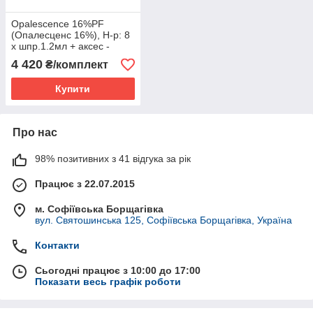
Opalescence 16%PF
(Опалесценс 16%), Н-р: 8
х шпр.1.2мл + аксес -
Відбілюючий гель
4 420
₴/комплект
(Ultradent )
Купити
Про нас
98% позитивних з 41 відгука за рік
Працює з 22.07.2015
м. Софіївська Борщагівка
вул. Святошинська 125, Софіївська Борщагівка, Україна
Контакти
Сьогодні працює з 10:00 до 17:00
Показати весь графік роботи