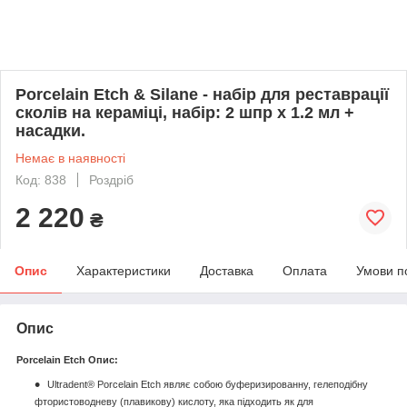
Porcelain Etch & Silane - набір для реставрації
сколів на кераміці, набір: 2 шпр х 1.2 мл +
насадки.
Немає в наявності
Код: 838
Роздріб
2 220
₴
Опис
Характеристики
Доставка
Оплата
Умови п
Опис
Porcelain Etch Опис:
Ultradent® Porcelain Etch являє собою буферизированну, гелеподібну
фтористоводневу (плавикову) кислоту, яка підходить як для