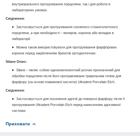
внутриорального протруювання порцеляни, так і для роботи в
лабораторних умовах.
Свідчення:
Застосовується для протруювання сколеного стоматологічного
порцеляни, а при необхідності – вениров, коронок або вкладок в
лабораторії.
Можна також використовувати для протруювання фарфорових
коронок перед закріпленням брекетів ортодонтичних.
Silane Опис:
Silane – являє собою однокомпонентний розчин призначений для
обробки порцеляни після його протравливани травильним гелем для
фарфору (на основі плавикової кислоти) Ultradent Porcelain Etch.
Свідчення:
Застосовується для посилення адгезії до поверхні фарфору після її
протруювання Ultradent Porcelain Etch перед нанесенням адгезивної
системи.
Приховати